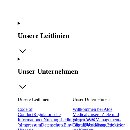
Unsere Leitlinien
Unser Unternehmen
Unsere Leitlinien
Unser Unternehmen
Code of
Willkommen bei Atos
Conduct
Regulatorische
Medical
Unsere Ziele und
Informationen
Nutzungsbedingungen
Werte
Unser Management-
AGB
´s
Impressum
Datenschutz
Einwilligungserklärung
Team
IFU´s - Instructions for
Cookie-