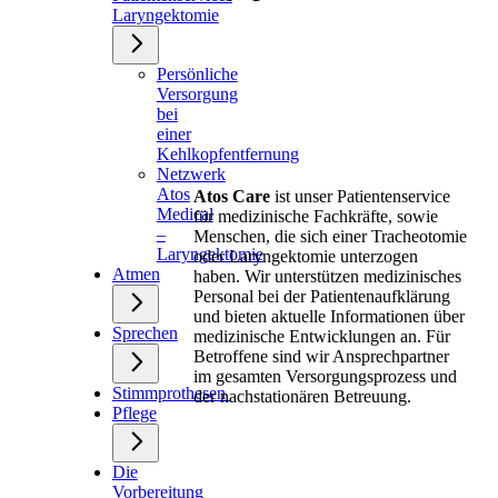
Laryngektomie
Persönliche
Versorgung
bei
einer
Kehlkopfentfernung
Netzwerk
Atos
Atos Care
ist unser Patientenservice
Medical
für medizinische Fachkräfte, sowie
–
Menschen, die sich einer Tracheotomie
Laryngektomie
oder Laryngektomie unterzogen
Atmen
haben. Wir unterstützen medizinisches
Personal bei der Patientenaufklärung
und bieten aktuelle Informationen über
Sprechen
medizinische Entwicklungen an. Für
Betroffene sind wir Ansprechpartner
im gesamten Versorgungsprozess und
Stimmprothesen
der nachstationären Betreuung.
Pflege
Die
Vorbereitung