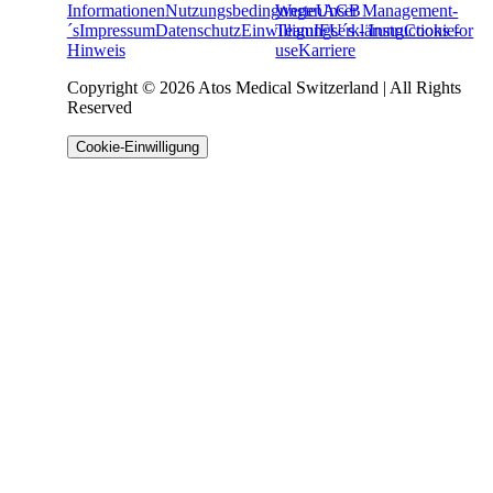
Informationen
Nutzungsbedingungen
Werte
Unser Management-
AGB
´s
Impressum
Datenschutz
Einwilligungserklärung
Team
IFU´s - Instructions for
Cookie-
Hinweis
use
Karriere
Copyright © 2026 Atos Medical Switzerland | All Rights
Reserved
Cookie-Einwilligung