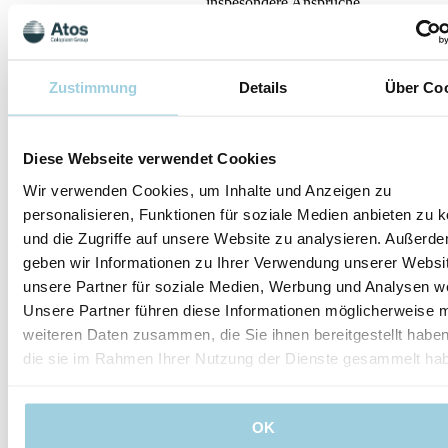
insbesondere Ansprüche
auf Rücktritt vom Vertrag
(Wandlung), auf
Reduktion des Kaufpreises
(Minderung) oder auf
Zustimmung
Details
Über Co
Ersatzvornahme Sofern
nicht explizit anders
vereinbart, verjähren
sämtliche
Diese Webseite verwendet Cookies
Gewährleistungsansprüche
nach Ablauf von zwei
Wir verwenden Cookies, um Inhalte und Anzeigen zu
Jahren nach der Lieferung
personalisieren, Funktionen für soziale Medien anbieten zu 
des Produkts.
und die Zugriffe auf unsere Website zu analysieren. Außerd
§ 9 Rückgabe
geben wir Informationen zu Ihrer Verwendung unserer Websi
Bestellte Produkte gelten
unsere Partner für soziale Medien, Werbung und Analysen we
als verkauft und werden
nicht zurückgenommen,
Unsere Partner führen diese Informationen möglicherweise m
ausser mit schriftlichem
weiteren Daten zusammen, die Sie ihnen bereitgestellt habe
Einverständnis. Es wird
die sie im Rahmen Ihrer Nutzung der Dienste gesammelt ha
eine Bearbeitungsgebühr
erhoben. Für mehr Details
sehen Sie unser
Zusatzblatt „Rückgaben“.
OK