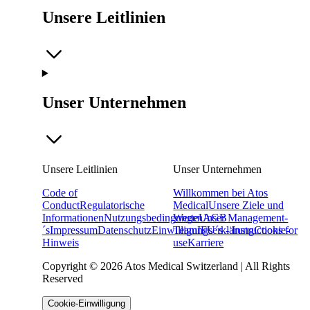
Unsere Leitlinien
Unser Unternehmen
Unsere Leitlinien
Unser Unternehmen
Code of
Willkommen bei Atos
Conduct
Regulatorische
Medical
Unsere Ziele und
Informationen
Nutzungsbedingungen
Werte
Unser Management-
AGB
´s
Impressum
Datenschutz
Einwilligungserklärung
Team
IFU´s - Instructions for
Cookie-
Hinweis
use
Karriere
Copyright © 2026 Atos Medical Switzerland | All Rights
Reserved
Cookie-Einwilligung