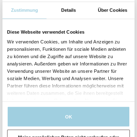
Zustimmung
Details
Über Cookies
Diese Webseite verwendet Cookies
Wir verwenden Cookies, um Inhalte und Anzeigen zu
personalisieren, Funktionen für soziale Medien anbieten
zu können und die Zugriffe auf unsere Website zu
analysieren. Außerdem geben wir Informationen zu Ihrer
Verwendung unserer Website an unsere Partner für
soziale Medien, Werbung und Analysen weiter. Unsere
Partner führen diese Informationen möglicherweise mit
weiteren Daten zusammen, die Sie ihnen bereitgestellt
haben oder die sie im Rahmen Ihrer Nutzung der Dienste
Ich bin damit einverstanden, dass Atos
gesammelt haben.
Medical meine personenbezogenen Daten zu
Werbezwecken, für Angebote, Einladungen zu
OK
Veranstaltungen und Informationen zu
Produkten und Dienstleistungen verarbeiten
darf.
Für weitere Informationen lesen Sie bitte die