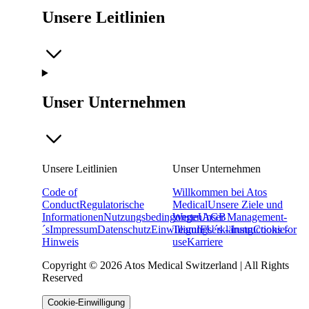
Unsere Leitlinien
Unser Unternehmen
Unsere Leitlinien
Unser Unternehmen
Code of
Willkommen bei Atos
Conduct
Regulatorische
Medical
Unsere Ziele und
Informationen
Nutzungsbedingungen
Werte
Unser Management-
AGB
´s
Impressum
Datenschutz
Einwilligungserklärung
Team
IFU´s - Instructions for
Cookie-
Hinweis
use
Karriere
Copyright © 2026 Atos Medical Switzerland | All Rights
Reserved
Cookie-Einwilligung