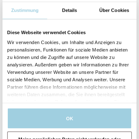
Zustimmung
Details
Über Cookies
Diese Webseite verwendet Cookies
Wir verwenden Cookies, um Inhalte und Anzeigen zu
personalisieren, Funktionen für soziale Medien anbieten
zu können und die Zugriffe auf unsere Website zu
analysieren. Außerdem geben wir Informationen zu Ihrer
Verwendung unserer Website an unsere Partner für
soziale Medien, Werbung und Analysen weiter. Unsere
Partner führen diese Informationen möglicherweise mit
weiteren Daten zusammen, die Sie ihnen bereitgestellt
haben oder die sie im Rahmen Ihrer Nutzung der Dienste
Ich bin damit einverstanden, dass Atos
gesammelt haben.
Medical meine personenbezogenen Daten zu
Werbezwecken, für Angebote, Einladungen zu
OK
Veranstaltungen und Informationen zu
Produkten und Dienstleistungen verarbeiten
darf.
Für weitere Informationen lesen Sie bitte die