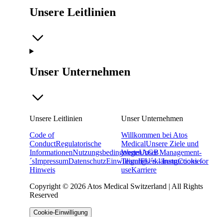
Unsere Leitlinien
Unser Unternehmen
Unsere Leitlinien
Unser Unternehmen
Code of
Willkommen bei Atos
Conduct
Regulatorische
Medical
Unsere Ziele und
Informationen
Nutzungsbedingungen
Werte
Unser Management-
AGB
´s
Impressum
Datenschutz
Einwilligungserklärung
Team
IFU´s - Instructions for
Cookie-
Hinweis
use
Karriere
Copyright © 2026 Atos Medical Switzerland | All Rights
Reserved
Cookie-Einwilligung