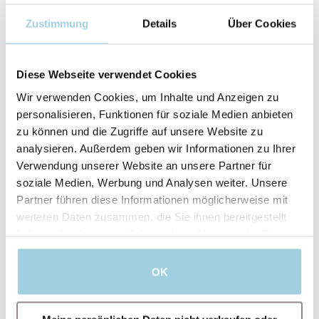
Zustimmung
Details
Über Cookies
Diese Webseite verwendet Cookies
Wir verwenden Cookies, um Inhalte und Anzeigen zu
personalisieren, Funktionen für soziale Medien anbieten
zu können und die Zugriffe auf unsere Website zu
analysieren. Außerdem geben wir Informationen zu Ihrer
Verwendung unserer Website an unsere Partner für
soziale Medien, Werbung und Analysen weiter. Unsere
Partner führen diese Informationen möglicherweise mit
weiteren Daten zusammen, die Sie ihnen bereitgestellt
haben oder die sie im Rahmen Ihrer Nutzung der Dienste
Ich bin damit einverstanden, dass Atos
gesammelt haben.
Medical meine personenbezogenen Daten zu
Werbezwecken, für Angebote, Einladungen zu
OK
Veranstaltungen und Informationen zu
Produkten und Dienstleistungen verarbeiten
darf.
Für weitere Informationen lesen Sie bitte die