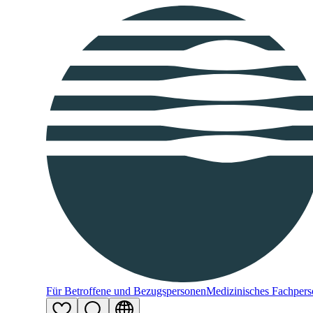
Für Betroffene und Bezugspersonen
Medizinisches Fachpers