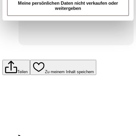
Meine persönlichen Daten nicht verkaufen oder
Für weitere Informationen lesen Sie bitte die
weitergeben
Einwilligungserklärung zum Datenschutz.
Senden
Teilen
Zu meinem Inhalt speichern