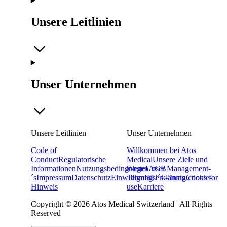
Unsere Leitlinien
Unser Unternehmen
Unsere Leitlinien
Unser Unternehmen
Code of
Willkommen bei Atos
Conduct
Regulatorische
Medical
Unsere Ziele und
Informationen
Nutzungsbedingungen
Werte
Unser Management-
AGB
´s
Impressum
Datenschutz
Einwilligungserklärung
Team
IFU´s - Instructions for
Cookie-
Hinweis
use
Karriere
Copyright © 2026 Atos Medical Switzerland | All Rights
Reserved