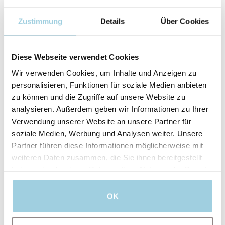
Zustimmung
Details
Über Cookies
Diese Webseite verwendet Cookies
Wir verwenden Cookies, um Inhalte und Anzeigen zu
personalisieren, Funktionen für soziale Medien anbieten
zu können und die Zugriffe auf unsere Website zu
analysieren. Außerdem geben wir Informationen zu Ihrer
Verwendung unserer Website an unsere Partner für
soziale Medien, Werbung und Analysen weiter. Unsere
Partner führen diese Informationen möglicherweise mit
weiteren Daten zusammen, die Sie ihnen bereitgestellt
haben oder die sie im Rahmen Ihrer Nutzung der Dienste
Ich bin damit einverstanden, dass Atos
gesammelt haben.
Medical meine personenbezogenen Daten zu
Werbezwecken, für Angebote, Einladungen zu
OK
Veranstaltungen und Informationen zu
Produkten und Dienstleistungen verarbeiten
darf.