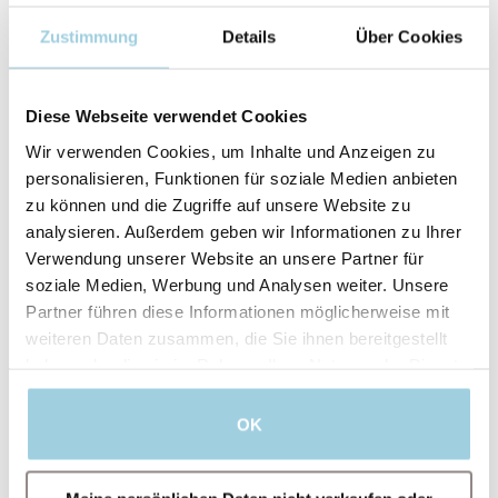
Zustimmung
Details
Über Cookies
Diese Webseite verwendet Cookies
Wir verwenden Cookies, um Inhalte und Anzeigen zu
personalisieren, Funktionen für soziale Medien anbieten
zu können und die Zugriffe auf unsere Website zu
analysieren. Außerdem geben wir Informationen zu Ihrer
Verwendung unserer Website an unsere Partner für
soziale Medien, Werbung und Analysen weiter. Unsere
Partner führen diese Informationen möglicherweise mit
weiteren Daten zusammen, die Sie ihnen bereitgestellt
haben oder die sie im Rahmen Ihrer Nutzung der Dienste
Ich bin damit einverstanden, dass Atos
gesammelt haben.
Medical meine personenbezogenen Daten zu
Werbezwecken, für Angebote, Einladungen zu
OK
Veranstaltungen und Informationen zu
Produkten und Dienstleistungen verarbeiten
darf.
Für weitere Informationen lesen Sie bitte die