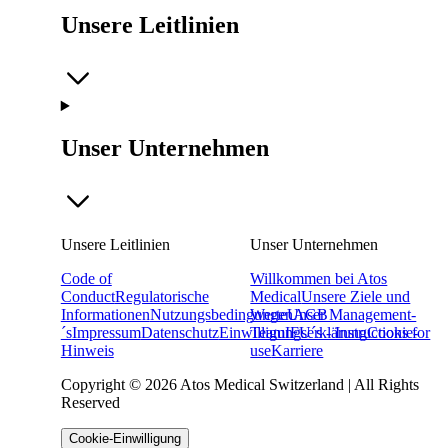
Unsere Leitlinien
Unser Unternehmen
Unsere Leitlinien
Unser Unternehmen
Code of
Willkommen bei Atos
Conduct
Regulatorische
Medical
Unsere Ziele und
Informationen
Nutzungsbedingungen
Werte
Unser Management-
AGB
´s
Impressum
Datenschutz
Einwilligungserklärung
Team
IFU´s - Instructions for
Cookie-
Hinweis
use
Karriere
Copyright © 2026 Atos Medical Switzerland | All Rights
Reserved
Cookie-Einwilligung