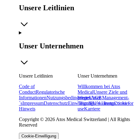
Unsere Leitlinien
Unser Unternehmen
Unsere Leitlinien
Unser Unternehmen
Code of
Willkommen bei Atos
Conduct
Regulatorische
Medical
Unsere Ziele und
Informationen
Nutzungsbedingungen
Werte
Unser Management-
AGB
´s
Impressum
Datenschutz
Einwilligungserklärung
Team
IFU´s - Instructions for
Cookie-
Hinweis
use
Karriere
Copyright © 2026 Atos Medical Switzerland | All Rights
Reserved
Cookie-Einwilligung