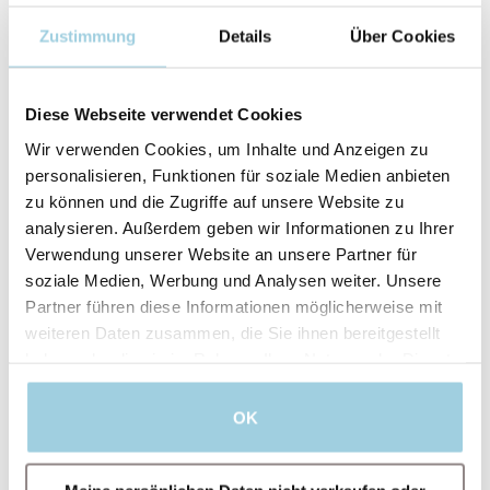
Zustimmung
Details
Über Cookies
Diese Webseite verwendet Cookies
Wir verwenden Cookies, um Inhalte und Anzeigen zu
personalisieren, Funktionen für soziale Medien anbieten
zu können und die Zugriffe auf unsere Website zu
analysieren. Außerdem geben wir Informationen zu Ihrer
Verwendung unserer Website an unsere Partner für
soziale Medien, Werbung und Analysen weiter. Unsere
Partner führen diese Informationen möglicherweise mit
weiteren Daten zusammen, die Sie ihnen bereitgestellt
haben oder die sie im Rahmen Ihrer Nutzung der Dienste
Ich bin damit einverstanden, dass Atos
gesammelt haben.
Medical meine personenbezogenen Daten zu
Werbezwecken, für Angebote, Einladungen zu
OK
Veranstaltungen und Informationen zu
Produkten und Dienstleistungen verarbeiten
darf.
Für weitere Informationen lesen Sie bitte die